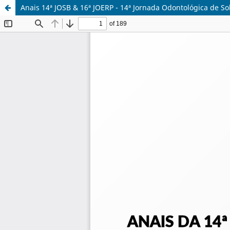
Anais 14ª JOSB & 16ª JOERP - 14ª Jornada Odontológica de So