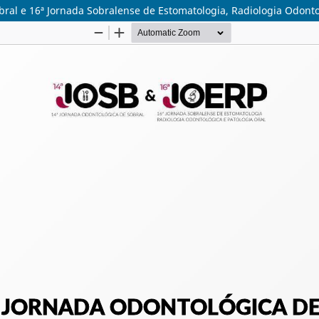
bral e 16ª Jornada Sobralense de Estomatologia, Radiologia Odontol