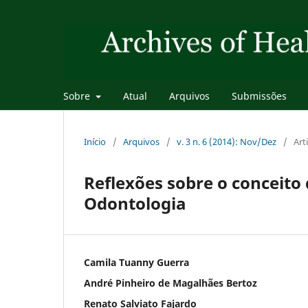
Sobre
Atual
Arquivos
Submissões
Início
/
Arquivos
/
v. 3 n. 6 (2014): Nov/Dez
/
Art
Reflexões sobre o conceit
Odontologia
Camila Tuanny Guerra
André Pinheiro de Magalhães Bertoz
Renato Salviato Fajardo