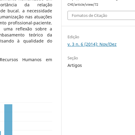
ortância da relação
CHI/article/view/72
úde bucal. a necessidade
Fomatos de Citação
humanização nas atuações
to profissional-paciente.
am uma reflexão sobre a
mbasamento teórico da
Edição
visando à qualidade do
v. 3 n. 6 (2014): Nov/Dez
Seção
; Recursos Humanos em
Artigos