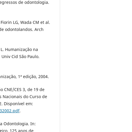
 egressos de odontologia.
Fiorin LG, Wada CM et al.
de odontolandos. Arch
e L. Humanização na
 Univ Cid São Paulo.
nização, 1ª edição, 2004.
ão CNE/CES 3, de 19 de
res Nacionais do Curso de
2. Disponível em:
032002.pdf
.
a Odontologia. In:
eiro. 125 anos de