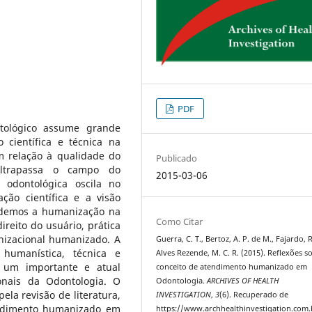
PDF
tológico assume grande
científica e técnica na
 relação à qualidade do
Publicado
ultrapassa o campo do
2015-03-06
o odontológica oscila no
ação científica e a visão
ndemos a humanização na
Como Citar
ireito do usuário, prática
nizacional humanizado. A
Guerra, C. T., Bertoz, A. P. de M., Fajardo, R
 humanística, técnica e
Alves Rezende, M. C. R. (2015). Reflexões s
é um importante e atual
conceito de atendimento humanizado em
onais da Odontologia. O
Odontologia.
ARCHIVES OF HEALTH
ela revisão de literatura,
INVESTIGATION
,
3
(6). Recuperado de
endimento humanizado em
https://www.archhealthinvestigation.com