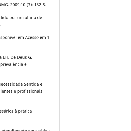
MG. 2009;10 (3): 132-8.
ndido por um aluno de
.
isponível em Acesso em 1
a EH, De Deus G,
 prevalência e
Necessidade Sentida e
ientes e profissionais.
sários à prática
 atendimento em saúde :