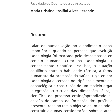
Faculdade de Odontologia de Araçatuba
Maria Cristina Rosifini Alves Rezende
Resumo
Falar de humanização no atendimento odon
importância quando se percebe que evolução 
Odontologia foi marcada pelo descompasso em
contato humano. Curar na Odontologia 
conhecimento científico. Por isso, a atuaçã
equilíbrio entre a habilidade técnica, a form
humanista da promoção da saúde. Hoje ente
Odontologia alicerçada no tripé acolhimento e d
odontológica e construção de um modelo orga
integração curricular das dimensões ética,
científica do processo ensino/aprendizado 
desafio do campo da formação dos profissi
presente trabalho tem o objetivo de, orientado p
construir algumas considerações sobre o at