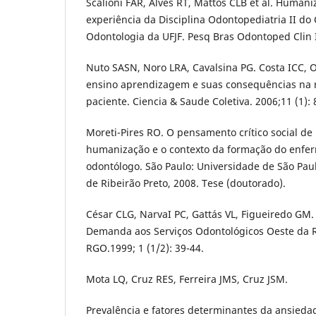
Scalioni FAR, Alves RT, Mattos CLB et al. Human
experiência da Disciplina Odontopediatria II d
Odontologia da UFJF. Pesq Bras Odontoped Clin I
Nuto SASN, Noro LRA, Cavalsina PG. Costa ICC, O
ensino aprendizagem e suas consequências na r
paciente. Ciencia & Saude Coletiva. 2006;11 (1): 
Moreti-Pires RO. O pensamento crítico social de 
humanização e o contexto da formação do enfer
odontólogo. São Paulo: Universidade de São Pa
de Ribeirão Preto, 2008. Tese (doutorado).
César CLG, NarvaI PC, Gattás VL, Figueiredo GM
Demanda aos Serviços Odontológicos Oeste da R
RGO.1999; 1 (1/2): 39-44.
Mota LQ, Cruz RES, Ferreira JMS, Cruz JSM.
Prevalência e fatores determinantes da ansied