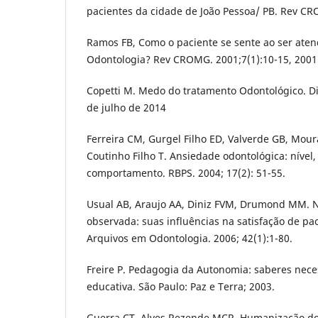
pacientes da cidade de João Pessoa/ PB. Rev CRO
Ramos FB, Como o paciente se sente ao ser ate
Odontologia? Rev CROMG. 2001;7(1):10-15, 2001
Copetti M. Medo do tratamento Odontológico. D
de julho de 2014
Ferreira CM, Gurgel Filho ED, Valverde GB, Mour
Coutinho Filho T. Ansiedade odontológica: nível,
comportamento. RBPS. 2004; 17(2): 51-55.
Usual AB, Araujo AA, Diniz FVM, Drumond MM. 
observada: suas influências na satisfação de pac
Arquivos em Odontologia. 2006; 42(1):1-80.
Freire P. Pedagogia da Autonomia: saberes neces
educativa. São Paulo: Paz e Terra; 2003.
Guerra CT, Alves Rezende MCR. Humanização do