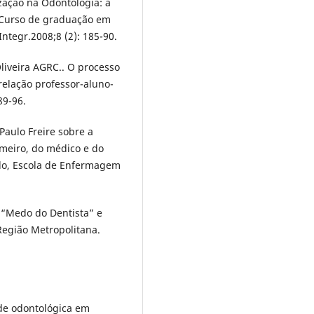
ização na Odontologia: a
o Curso de graduação em
ntegr.2008;8 (2): 185-90.
liveira AGRC.. O processo
elação professor-aluno-
89-96.
Paulo Freire sobre a
meiro, do médico e do
ulo, Escola de Enfermagem
. “Medo do Dentista” e
egião Metropolitana.
ade odontológica em