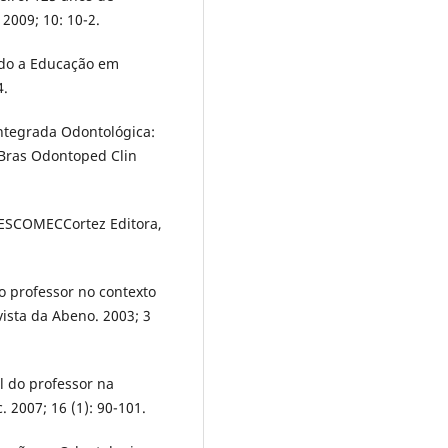
2009; 10: 10-2.
ndo a Educação em
4.
Integrada Odontológica:
q Bras Odontoped Clin
NESCOMECCortez Editora,
do professor no contexto
vista da Abeno. 2003; 3
l do professor na
 2007; 16 (1): 90-101.