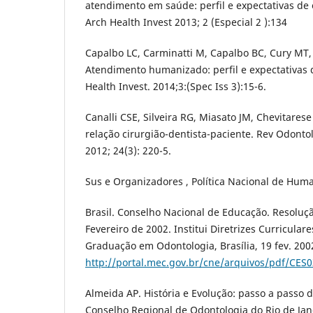
atendimento em saúde: perfil e expectativas de
Arch Health Invest 2013; 2 (Especial 2 ):134
Capalbo LC, Carminatti M, Capalbo BC, Cury MT, 
Atendimento humanizado: perfil e expectativas 
Health Invest. 2014;3:(Spec Iss 3):15-6.
Canalli CSE, Silveira RG, Miasato JM, Chevitares
relação cirurgião-dentista-paciente. Rev Odontol
2012; 24(3): 220-5.
Sus e Organizadores , Política Nacional de Huma
Brasil. Conselho Nacional de Educação. Resoluç
Fevereiro de 2002. Institui Diretrizes Curricula
Graduação em Odontologia, Brasília, 19 fev. 200
http://portal.mec.gov.br/cne/arquivos/pdf/CES
Almeida AP. História e Evolução: passo a passo d
Conselho Regional de Odontologia do Rio de Jan