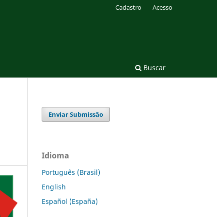
Cadastro
Acesso
Buscar
Enviar Submissão
Idioma
Português (Brasil)
English
Español (España)