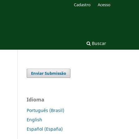
Cadastro
Acesso
Buscar
Enviar Submissão
Idioma
Português (Brasil)
English
Español (España)