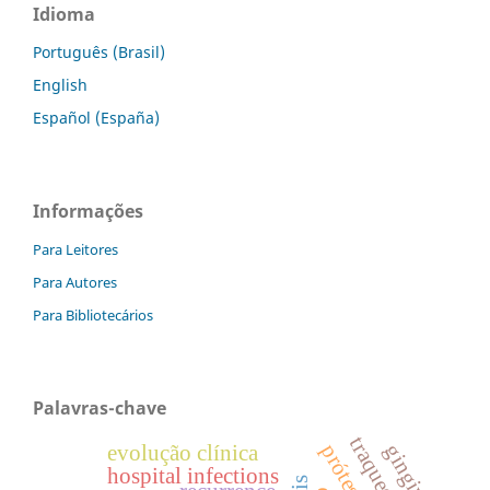
Idioma
Português (Brasil)
English
Español (España)
Informações
Para Leitores
Para Autores
Para Bibliotecários
Palavras-chave
gingiva
evolução clínica
hospital infections