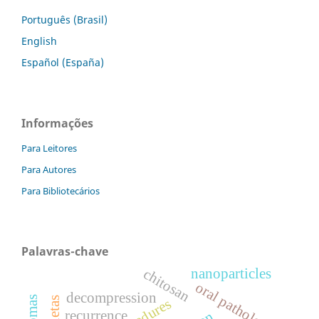
Português (Brasil)
English
Español (España)
Informações
Para Leitores
Para Autores
Para Bibliotecários
Palavras-chave
nanoparticles
chitosan
oral pathology
decompression
recurrence