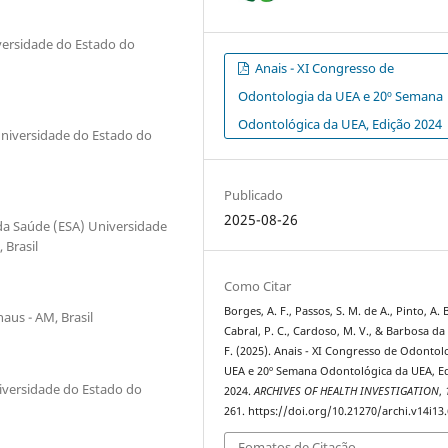
iversidade do Estado do
Anais - XI Congresso de
Odontologia da UEA e 20º Semana
Odontológica da UEA, Edição 2024
 Universidade do Estado do
Publicado
2025-08-26
 da Saúde (ESA) Universidade
Brasil
Como Citar
Borges, A. F., Passos, S. M. de A., Pinto, A. B
aus - AM, Brasil
Cabral, P. C., Cardoso, M. V., & Barbosa da 
F. (2025). Anais - XI Congresso de Odontol
UEA e 20º Semana Odontológica da UEA, E
niversidade do Estado do
2024.
ARCHIVES OF HEALTH INVESTIGATION
,
261. https://doi.org/10.21270/archi.v14i13
Fomatos de Citação