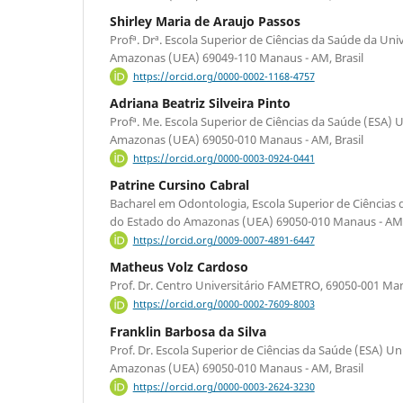
Shirley Maria de Araujo Passos
Profª. Drª. Escola Superior de Ciências da Saúde da Un
Amazonas (UEA) 69049-110 Manaus - AM, Brasil
https://orcid.org/0000-0002-1168-4757
Adriana Beatriz Silveira Pinto
Profª. Me. Escola Superior de Ciências da Saúde (ESA)
Amazonas (UEA) 69050-010 Manaus - AM, Brasil
https://orcid.org/0000-0003-0924-0441
Patrine Cursino Cabral
Bacharel em Odontologia, Escola Superior de Ciências
do Estado do Amazonas (UEA) 69050-010 Manaus - AM, 
https://orcid.org/0009-0007-4891-6447
Matheus Volz Cardoso
Prof. Dr. Centro Universitário FAMETRO, 69050-001 Man
https://orcid.org/0000-0002-7609-8003
Franklin Barbosa da Silva
Prof. Dr. Escola Superior de Ciências da Saúde (ESA) U
Amazonas (UEA) 69050-010 Manaus - AM, Brasil
https://orcid.org/0000-0003-2624-3230