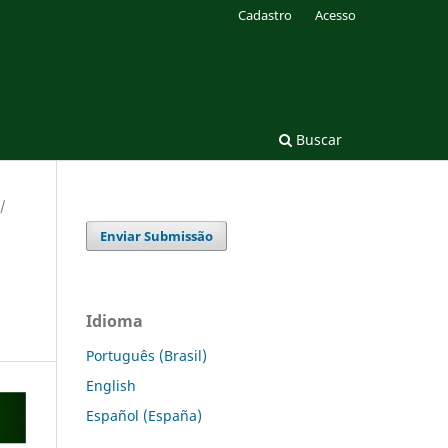
Cadastro
Acesso
Buscar
/
Enviar Submissão
Idioma
Português (Brasil)
English
Español (España)