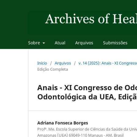
Sobre
Atual
Arquivos
Submissões
Início
/
Arquivos
/
v. 14 (2025): Anais - XI Congr
Edição Completa
Anais - XI Congresso de Od
Odontológica da UEA, Ediçã
Adriana Fonseca Borges
Profª. Me. Escola Superior de Ciências da Saúde da Un
Amazonas (UEA) 69049-110 Manaus - AM, Brasil