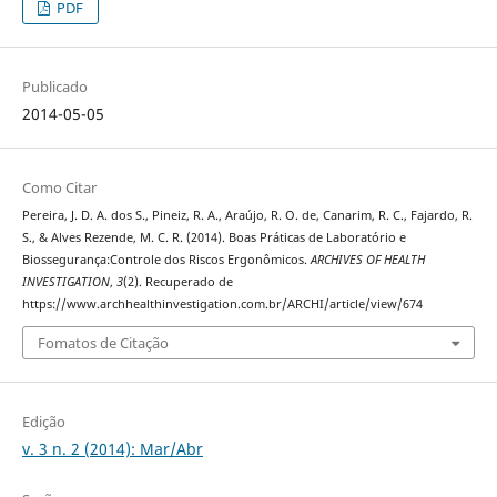
PDF
Publicado
2014-05-05
Como Citar
Pereira, J. D. A. dos S., Pineiz, R. A., Araújo, R. O. de, Canarim, R. C., Fajardo, R.
S., & Alves Rezende, M. C. R. (2014). Boas Práticas de Laboratório e
Biossegurança:Controle dos Riscos Ergonômicos.
ARCHIVES OF HEALTH
INVESTIGATION
,
3
(2). Recuperado de
https://www.archhealthinvestigation.com.br/ARCHI/article/view/674
Fomatos de Citação
Edição
v. 3 n. 2 (2014): Mar/Abr