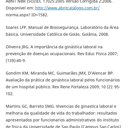
ABNT NBR ISO/IEC 17025:2005 Versão Corrigida 2:2006.
Disponível em:
http://www.abntcatalogo.com.br/
norma.aspx? ID=1582.
Soares LFP. Manual de Biossegurança. Laboratório da Área
básica. Universidade Católica de Goiás. Goiânia, 2008.
Oliveira JRG. A importância da ginástica laboral na
prevenção de doenças ocupacionais. Rev Educ Fisica 2007;
(139):40-9.
Gondim KM, Miranda MC, Guimarães JMX, D’Alencar BP.
Avaliação da prática de ginástica laboral pelos funcionários
de um hospital público. Rev Rene Fortaleza 2009; 10 (2): 95-
102.
Martins GC, Barreto SMG. Vivencias de ginastica laboral e
melhoria da qualidade de vida do trabalhador: resultados
apresentados por funcionarios administrativos do instituto
de fisica da Universidade de Sao Paulo (Campus Sao Carlos).