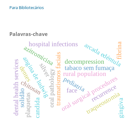
Para Bibliotecários
Palavras-chave
hospital infections
fibrina
arcada edéntula
azitromicina
traumatismos faciais
angina de ludwig
decompression
dental health services
silver
tabaco sem fumaça
dentes
oral pathology
rural population
oral surgical procedures
pediatria
chitosan
recurrence
face
solidão
traqueostomia
plaquetas
candida
gingiva