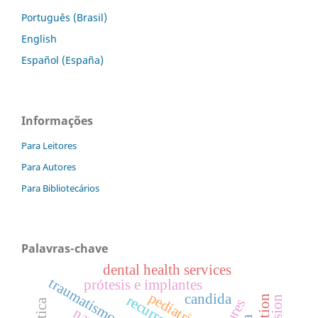
Português (Brasil)
English
Español (España)
Informações
Para Leitores
Para Autores
Para Bibliotecários
Palavras-chave
dental health services
traumatismos faciais
prótesis e implantes
pediatria
candida
recurrence