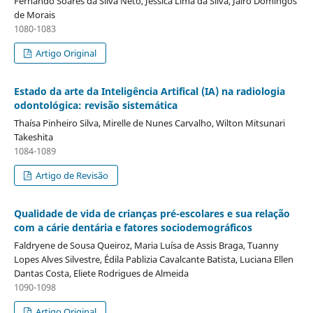
Fernando Soares da Silva Neto, Jéssica Lima da Silva, Jairo Domingos
de Morais
1080-1083
Artigo Original
Estado da arte da Inteligência Artifical (IA) na radiologia
odontológica: revisão sistemática
Thaísa Pinheiro Silva, Mirelle de Nunes Carvalho, Wilton Mitsunari
Takeshita
1084-1089
Artigo de Revisão
Qualidade de vida de crianças pré-escolares e sua relação
com a cárie dentária e fatores sociodemográficos
Faldryene de Sousa Queiroz, Maria Luísa de Assis Braga, Tuanny
Lopes Alves Silvestre, Édila Pablizia Cavalcante Batista, Luciana Ellen
Dantas Costa, Eliete Rodrigues de Almeida
1090-1098
Artigo Original