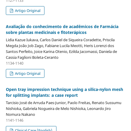
1127-1133
Artigo Original
Avaliação do conhecimento de acadêmicos de Farmácia
sobre plantas medicinais e fitoterápicos
Lidia Kazue Iukava, Carlos Daniel de Siqueira Coradette, Priscila
Megda João Job Zago, Fabiane Lucila Meotti, Heris Lorenzi dos
Santos Perfeito, Joice Karina Otenio, Ezilda Jacomassi, Daniela de
Cassia Faglioni Boleta-Ceranto
1134-1140
Artigo Original
Open tray impression technique using a silica-nylon mesh
for splitting implants: a case report
Tarcisio José de Arruda Paes-Junior, Paolo Freitas, Renato Sussumu
Nishioka, Gabriela Nogueira de Melo Nishioka, Leonardo Jiro
Nomura Nakano
1141-1146
Clinical Case (English)