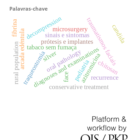
Palavras-chave
decompression
traumatismos faciais
fibrina
candida
microsurgery
arcada edéntula
sinais e sintomas
prótesis e implantes
rural population
tabaco sem fumaça
diagnoses and examinations
oral pathology
silver
traqueostomia
azitromicina
pediatria
chitosan
face
recurrence
conservative treatment