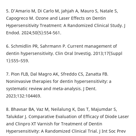
5. D'Amario M, Di Carlo M, Jahjah A, Mauro S, Natale S,
Capogreco M. Ozone and Laser Effects on Dentin
Hypersensitivity Treatment: A Randomized Clinical Study. J
Endod. 2024;50(5):554-561.
6. Schmidlin PR, Sahrmann P. Current management of
dentin hypersensitivity. Clin Oral Investig. 2013;17(Suppl
1):S55–S59.
7. Pion FLB, Dal Magro AK, Sfreddo CS, Zanatta FB.
Noninvasive therapies for dentin hypersensitivity: a
systematic review and meta-analysis. J Dent.
2023;132:104469.
8. Bhavsar BA, Vaz M, Neilalung K, Das T, Majumdar S,
Talukdar J. Comparative Evaluation of Efficacy of Diode Laser
and Clinpro XT Varnish for Treatment of Dentin
Hypersensitivity: A Randomized Clinical Trial. J Int Soc Prev