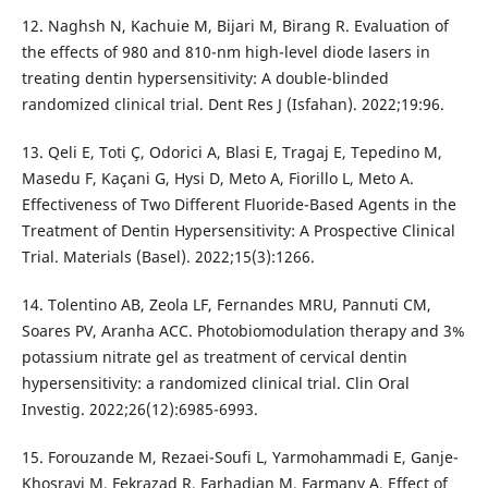
12. Naghsh N, Kachuie M, Bijari M, Birang R. Evaluation of
the effects of 980 and 810-nm high-level diode lasers in
treating dentin hypersensitivity: A double-blinded
randomized clinical trial. Dent Res J (Isfahan). 2022;19:96.
13. Qeli E, Toti Ç, Odorici A, Blasi E, Tragaj E, Tepedino M,
Masedu F, Kaçani G, Hysi D, Meto A, Fiorillo L, Meto A.
Effectiveness of Two Different Fluoride-Based Agents in the
Treatment of Dentin Hypersensitivity: A Prospective Clinical
Trial. Materials (Basel). 2022;15(3):1266.
14. Tolentino AB, Zeola LF, Fernandes MRU, Pannuti CM,
Soares PV, Aranha ACC. Photobiomodulation therapy and 3%
potassium nitrate gel as treatment of cervical dentin
hypersensitivity: a randomized clinical trial. Clin Oral
Investig. 2022;26(12):6985-6993.
15. Forouzande M, Rezaei-Soufi L, Yarmohammadi E, Ganje-
Khosravi M, Fekrazad R, Farhadian M, Farmany A. Effect of