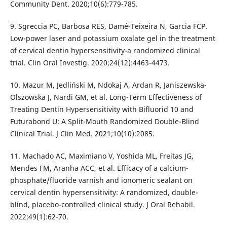
Community Dent. 2020;10(6):779-785.
9. Sgreccia PC, Barbosa RES, Damé-Teixeira N, Garcia FCP.
Low-power laser and potassium oxalate gel in the treatment
of cervical dentin hypersensitivity-a randomized clinical
trial. Clin Oral Investig. 2020;24(12):4463-4473.
10. Mazur M, Jedliński M, Ndokaj A, Ardan R, Janiszewska-
Olszowska J, Nardi GM, et al. Long-Term Effectiveness of
Treating Dentin Hypersensitivity with Bifluorid 10 and
Futurabond U: A Split-Mouth Randomized Double-Blind
Clinical Trial. J Clin Med. 2021;10(10):2085.
11. Machado AC, Maximiano V, Yoshida ML, Freitas JG,
Mendes FM, Aranha ACC, et al. Efficacy of a calcium-
phosphate/fluoride varnish and ionomeric sealant on
cervical dentin hypersensitivity: A randomized, double-
blind, placebo-controlled clinical study. J Oral Rehabil.
2022;49(1):62-70.