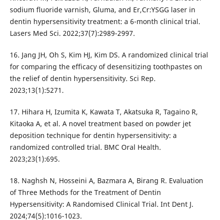
sodium fluoride varnish, Gluma, and Er,Cr:YSGG laser in
dentin hypersensitivity treatment: a 6-month clinical trial.
Lasers Med Sci. 2022;37(7):2989-2997.
16. Jang JH, Oh S, Kim HJ, Kim DS. A randomized clinical trial
for comparing the efficacy of desensitizing toothpastes on
the relief of dentin hypersensitivity. Sci Rep.
2023;13(1):5271.
17. Hihara H, Izumita K, Kawata T, Akatsuka R, Tagaino R,
Kitaoka A, et al. A novel treatment based on powder jet
deposition technique for dentin hypersensitivity: a
randomized controlled trial. BMC Oral Health.
2023;23(1):695.
18. Naghsh N, Hosseini A, Bazmara A, Birang R. Evaluation
of Three Methods for the Treatment of Dentin
Hypersensitivity: A Randomised Clinical Trial. Int Dent J.
2024;74(5):1016-1023.