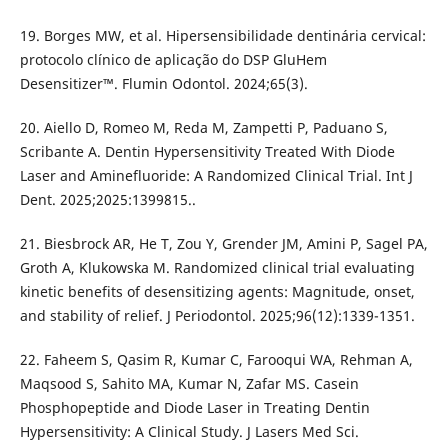
19. Borges MW, et al. Hipersensibilidade dentinária cervical:
protocolo clínico de aplicação do DSP GluHem
Desensitizer™. Flumin Odontol. 2024;65(3).
20. Aiello D, Romeo M, Reda M, Zampetti P, Paduano S,
Scribante A. Dentin Hypersensitivity Treated With Diode
Laser and Aminefluoride: A Randomized Clinical Trial. Int J
Dent. 2025;2025:1399815..
21. Biesbrock AR, He T, Zou Y, Grender JM, Amini P, Sagel PA,
Groth A, Klukowska M. Randomized clinical trial evaluating
kinetic benefits of desensitizing agents: Magnitude, onset,
and stability of relief. J Periodontol. 2025;96(12):1339-1351.
22. Faheem S, Qasim R, Kumar C, Farooqui WA, Rehman A,
Maqsood S, Sahito MA, Kumar N, Zafar MS. Casein
Phosphopeptide and Diode Laser in Treating Dentin
Hypersensitivity: A Clinical Study. J Lasers Med Sci.