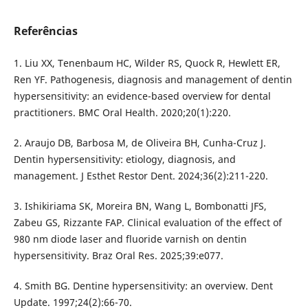
Referências
1. Liu XX, Tenenbaum HC, Wilder RS, Quock R, Hewlett ER,
Ren YF. Pathogenesis, diagnosis and management of dentin
hypersensitivity: an evidence-based overview for dental
practitioners. BMC Oral Health. 2020;20(1):220.
2. Araujo DB, Barbosa M, de Oliveira BH, Cunha-Cruz J.
Dentin hypersensitivity: etiology, diagnosis, and
management. J Esthet Restor Dent. 2024;36(2):211-220.
3. Ishikiriama SK, Moreira BN, Wang L, Bombonatti JFS,
Zabeu GS, Rizzante FAP. Clinical evaluation of the effect of
980 nm diode laser and fluoride varnish on dentin
hypersensitivity. Braz Oral Res. 2025;39:e077.
4. Smith BG. Dentine hypersensitivity: an overview. Dent
Update. 1997;24(2):66-70.