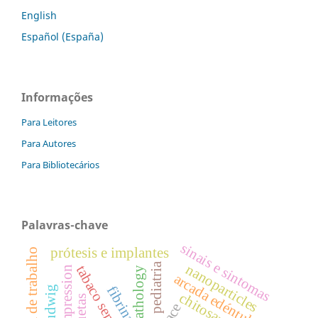
English
Español (España)
Informações
Para Leitores
Para Autores
Para Bibliotecários
Palavras-chave
sinais e sintomas
prótesis e implantes
jornada de trabalho
pediatria
nanoparticles
tabaco sem fumaça
decompression
oral pathology
arcada edéntula
fibrina
chitosan
face