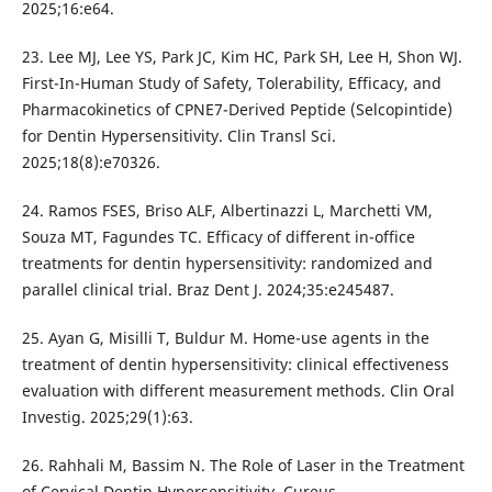
2025;16:e64.
23. Lee MJ, Lee YS, Park JC, Kim HC, Park SH, Lee H, Shon WJ.
First-In-Human Study of Safety, Tolerability, Efficacy, and
Pharmacokinetics of CPNE7-Derived Peptide (Selcopintide)
for Dentin Hypersensitivity. Clin Transl Sci.
2025;18(8):e70326.
24. Ramos FSES, Briso ALF, Albertinazzi L, Marchetti VM,
Souza MT, Fagundes TC. Efficacy of different in-office
treatments for dentin hypersensitivity: randomized and
parallel clinical trial. Braz Dent J. 2024;35:e245487.
25. Ayan G, Mіsіllі T, Buldur M. Home-use agents in the
treatment of dentin hypersensitivity: clinical effectiveness
evaluation with different measurement methods. Clin Oral
Investig. 2025;29(1):63.
26. Rahhali M, Bassim N. The Role of Laser in the Treatment
of Cervical Dentin Hypersensitivity. Cureus.